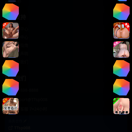
轻松喜剧
服务支持
客服中心
帮助中心
使用指南
版权声明
关于我们
联系我们
400-888-8888
support@TTsp008
在线客服 7×24小时
商务合作✈️
TTsp008