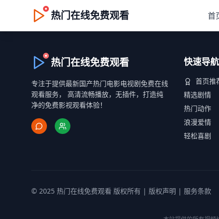
热门在线免费观看
首
热门在线免费观看
快速导航
首页推
专注于提供最新国产热门电影电视剧免费在线
观看服务， 高清流畅播放，无插件，打造纯
精选剧情
净的免费影视观看体验！
热门动作
浪漫爱情
轻松喜剧
© 2025 热门在线免费观看 版权所有 |
版权声明
|
服务条款