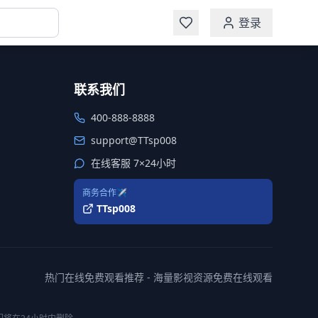
登录
联系我们
400-888-8888
support@TTsp008
在线客服 7×24小时
商务合作✈️
TTsp008
热门在线免费观看推荐 - 海量影视资源免费在线观看